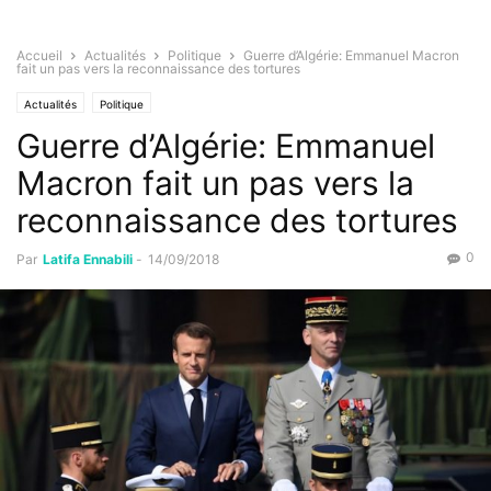
Accueil
Actualités
Politique
Guerre d’Algérie: Emmanuel Macron
fait un pas vers la reconnaissance des tortures
Actualités
Politique
Guerre d’Algérie: Emmanuel
Macron fait un pas vers la
reconnaissance des tortures
0
Par
Latifa Ennabili
-
14/09/2018