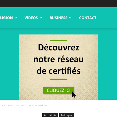
LIGION
VIDÉOS
BUSINESS
CONTACT
s » à Toulouse selon un conseiller...
Actualités
Politique