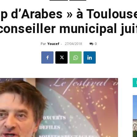
rop d’Arabes » à Toulou
conseiller municipal jui
Par
Youcef
-
27/04/2018
0