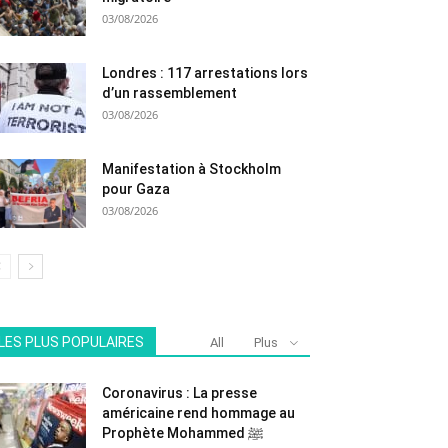
03/08/2026
Londres : 117 arrestations lors
d’un rassemblement
03/08/2026
Manifestation à Stockholm
pour Gaza
03/08/2026
LES PLUS POPULAIRES
All
Plus
Coronavirus : La presse
américaine rend hommage au
Prophète Mohammed ﷺ