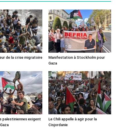
ur de la crise migratoire
Manifestation à Stockholm pour
Gaza
s palestiniennes exigent
Le Chili appelle à agir pour la
 Gaza
Cisjordanie