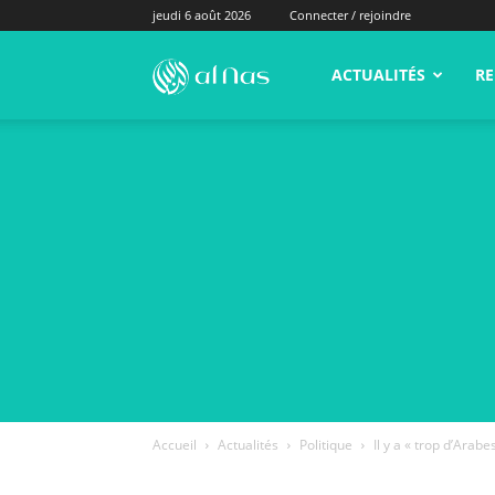
jeudi 6 août 2026
Connecter / rejoindre
alNas.fr
ACTUALITÉS
RE
Accueil
Actualités
Politique
Il y a « trop d’Arabe