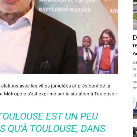
D
r
Ya
De
pr
re
au
elations avec les villes jumelées et président de la
pr
Métropole s’est exprimé sur la situation à Toulouse :
 TOULOUSE EST UN PEU
AS QU’À TOULOUSE, DANS