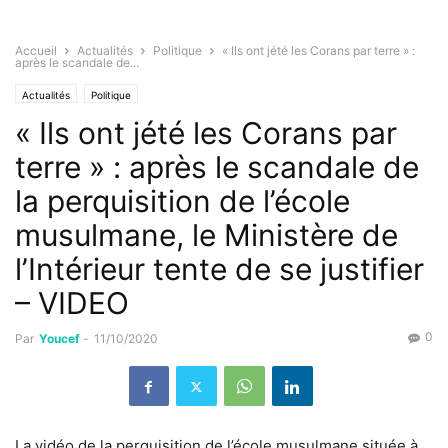
Accueil
Actualités
Politique
« Ils ont jété les Corans par terre » :
après le scandale de...
Actualités
Politique
« Ils ont jété les Corans par
terre » : après le scandale de
la perquisition de l’école
musulmane, le Ministère de
l’Intérieur tente de se justifier
– VIDEO
0
Par
Youcef
-
11/10/2020
La vidéo de la perquisition de l’école musulmane située à