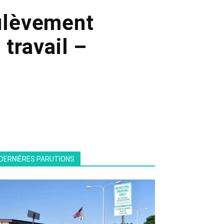
oulèvement
 travail –
DERNIÈRES PARUTIONS