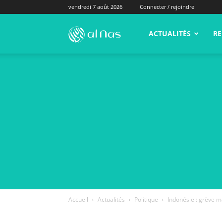
vendredi 7 août 2026
Connecter / rejoindre
alNas.fr
ACTUALITÉS
RE
Accueil
Actualités
Politique
Indonésie : grève ma