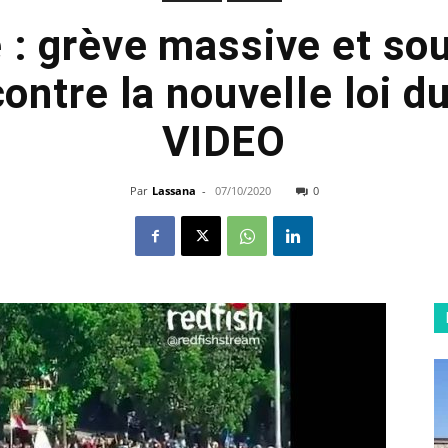
 : grève massive et s
ontre la nouvelle loi du
VIDEO
Par
Lassana
-
07/10/2020
0