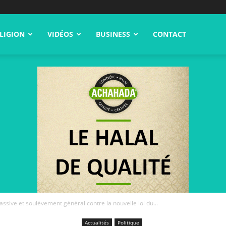
LIGION
VIDÉOS
BUSINESS
CONTACT
ssive et soulèvement général contre la nouvelle loi du...
Actualités
Politique