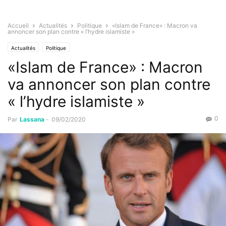
Accueil
Actualités
Politique
«Islam de France» : Macron va
annoncer son plan contre « l’hydre islamiste »
Actualités
Politique
«Islam de France» : Macron
va annoncer son plan contre
« l’hydre islamiste »
0
Par
Lassana
-
09/02/2020