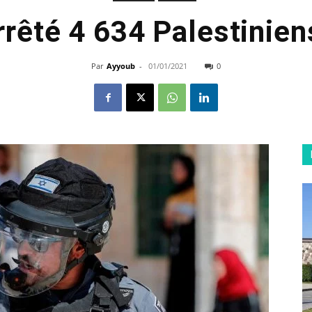
arrêté 4 634 Palestinie
Par
Ayyoub
-
01/01/2021
0