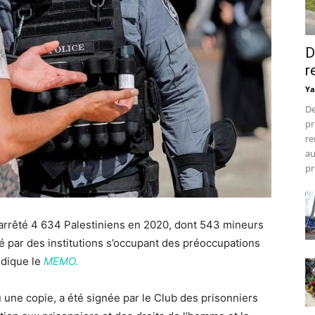
D
r
Ya
De
pr
re
au
pr
t arrêté 4 634 Palestiniens en 2020, dont 543 mineurs
 par des institutions s’occupant des préoccupations
ndique le
MEMO.
 une copie, a été signée par le Club des prisonniers