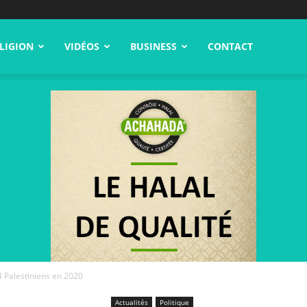
LIGION
VIDÉOS
BUSINESS
CONTACT
4 Palestiniens en 2020
Actualités
Politique