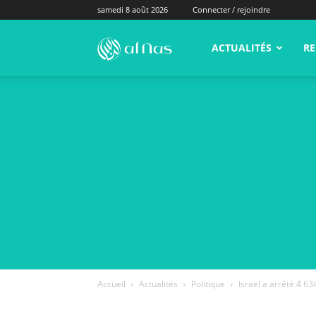
samedi 8 août 2026
Connecter / rejoindre
alNas.fr
ACTUALITÉS
RE
Accueil
Actualités
Politique
Israël a arrêté 4 63