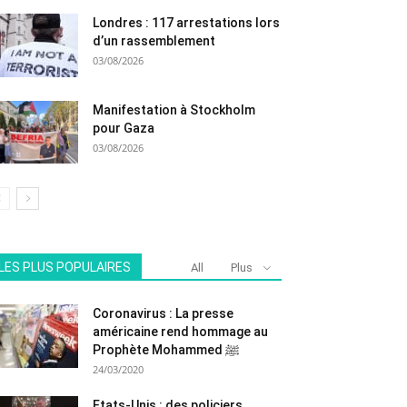
Londres : 117 arrestations lors
d’un rassemblement
03/08/2026
Manifestation à Stockholm
pour Gaza
03/08/2026
LES PLUS POPULAIRES
All
Plus
Coronavirus : La presse
américaine rend hommage au
Prophète Mohammed ﷺ
24/03/2020
Etats-Unis : des policiers