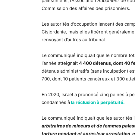
palestiniens, l’Association
Addameer
de sout
Commission des affaires des prisonniers.
Les autorités d’occupation lancent des cam
Cisjordanie, mais elles libèrent généraleme
renvoyant d’autres au tribunal.
Le communiqué indiquait que le nombre total
l’année atteignait
4 400 détenus, dont 40 f
détenus administratifs (sans inculpation) e
700, dont 10 patients cancéreux et 300 atte
En 2020, Israël a prononcé cinq peines à pe
condamnés à
la réclusion à perpétuité.
Le communiqué indiquait que les autorités 
arbitraires de mineurs et de femmes pales
torture pendant et après leur arrestation, 