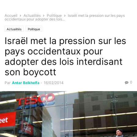
Accueil
Actualités
Politique
Israël met la pression sur les pays
occidentaux pour adopter des lois...
Actualités
Politique
Israël met la pression sur les
pays occidentaux pour
adopter des lois interdisant
son boycott
0
Par
Antar Belkhelfa
-
16/02/2014