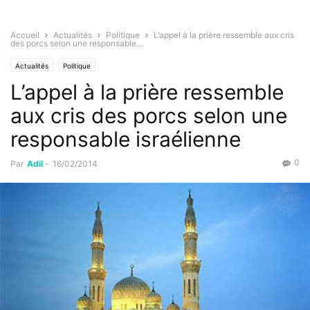
Accueil
Actualités
Politique
L’appel à la prière ressemble aux cris
des porcs selon une responsable...
Actualités
Politique
L’appel à la prière ressemble
aux cris des porcs selon une
responsable israélienne
0
Par
Adil
-
16/02/2014