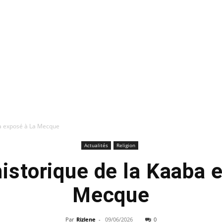
ba exposé à La Mecque
Actualités
Religion
historique de la Kaaba 
Mecque
Par
Rizlene
-
09/06/2026
0