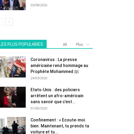
03/08/2026
LES PLUS POPULAIRES
All
Plus
Coronavirus : La presse
américaine rend hommage au
Prophète Mohammed ﷺ
24/03/2020
Etats-Unis : des policiers
arrêtent un afro-américain
sans savoir que c’est...
01/06/2020
Confinement : « Ecoute-moi
bien. Maintenant, tu prends ta
voiture et tu...