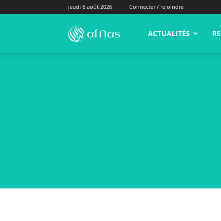
jeudi 6 août 2026
Connecter / rejoindre
alNas.fr
ACTUALITÉS
RE