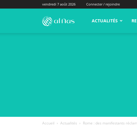
vendredi 7 août 2026
Connecter / rejoindre
alNas.fr
ACTUALITÉS
RE
Accueil
Actualités
Rome : des manifestants réclam