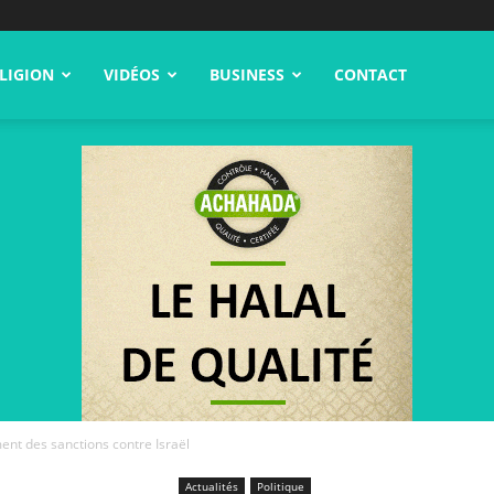
LIGION
VIDÉOS
BUSINESS
CONTACT
ent des sanctions contre Israël
Actualités
Politique