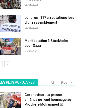
03/08/2026
Londres : 117 arrestations lors
d’un rassemblement
03/08/2026
Manifestation à Stockholm
pour Gaza
03/08/2026
LES PLUS POPULAIRES
All
Plus
Coronavirus : La presse
américaine rend hommage au
Prophète Mohammed ﷺ