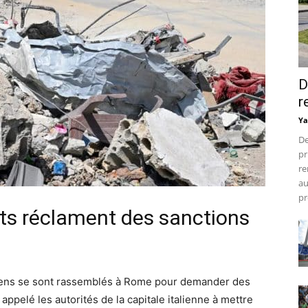
D
r
Ya
De
pr
re
au
pr
ts réclament des sanctions
niens se sont rassemblés à Rome pour demander des
 appelé les autorités de la capitale italienne à mettre