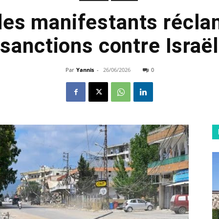
des manifestants récla
sanctions contre Israël
Par
Yannis
-
26/06/2026
0