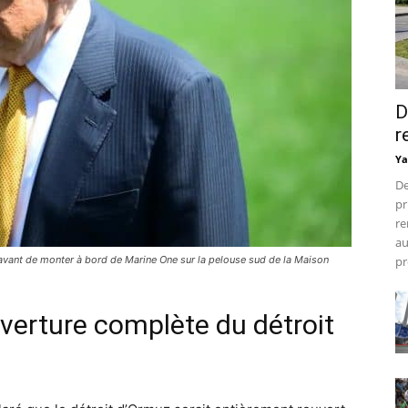
D
r
Ya
De
pr
re
au
avant de monter à bord de Marine One sur la pelouse sud de la Maison
pr
verture complète du détroit