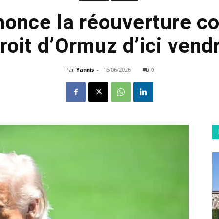
once la réouverture c
roit d’Ormuz d’ici vend
Par
Yannis
-
16/06/2026
0