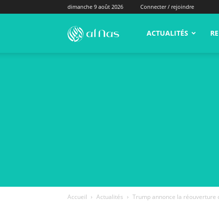
dimanche 9 août 2026
Connecter / rejoindre
alNas.fr
ACTUALITÉS
RE
Accueil
Actualités
Trump annonce la réouverture c