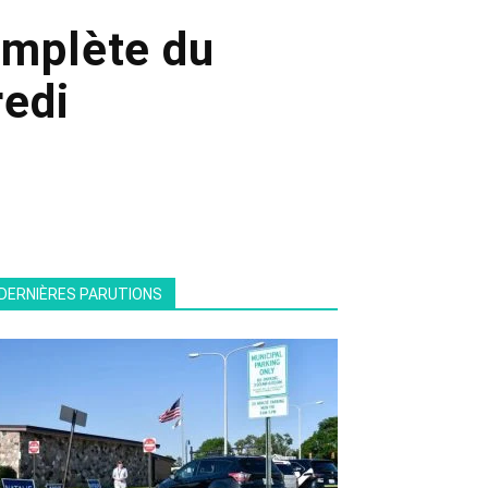
omplète du
redi
DERNIÈRES PARUTIONS