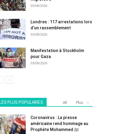
03/08/2026
Londres : 117 arrestations lors
d’un rassemblement
03/08/2026
Manifestation à Stockholm
pour Gaza
03/08/2026
LES PLUS POPULAIRES
All
Plus
Coronavirus : La presse
américaine rend hommage au
Prophète Mohammed ﷺ