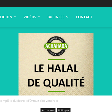
LIGION
VIDÉOS
BUSINESS
CONTACT
omplète du détroit d’Ormuz d’ici vendredi
Actualités
Politique