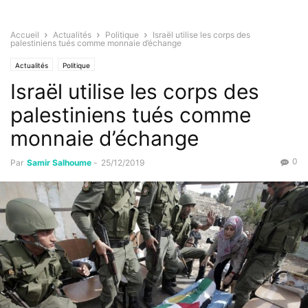
Accueil
Actualités
Politique
Israël utilise les corps des
palestiniens tués comme monnaie d’échange
Actualités
Politique
Israël utilise les corps des
palestiniens tués comme
monnaie d’échange
0
Par
Samir Salhoume
-
25/12/2019