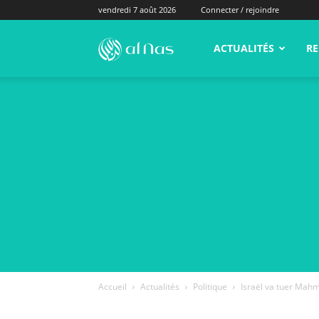
vendredi 7 août 2026
Connecter / rejoindre
alNas.fr
ACTUALITÉS
RE
Accueil
Actualités
Politique
Israël va tuer Mah