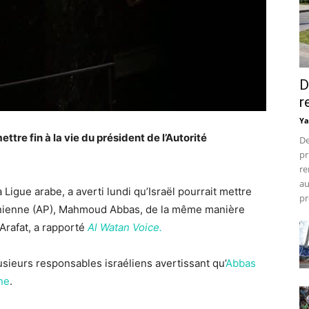
D
r
Ya
ttre fin à la vie du président de l’Autorité
De
pr
re
au
Ligue arabe, a averti lundi qu’Israël pourrait mettre
pr
estinienne (AP), Mahmoud Abbas, de la même manière
 Arafat, a rapporté
Al Watan Voice.
sieurs responsables israéliens avertissant qu’
Abbas
nne
.