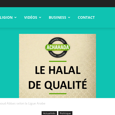
LIGION
VIDÉOS
BUSINESS
CONTACT
moud Abbas selon la Ligue Arabe
Actualités
Politique