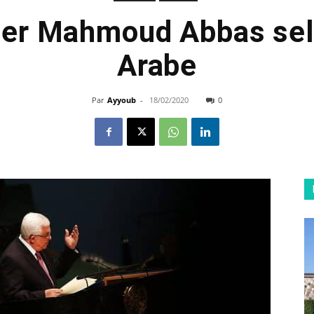
tuer Mahmoud Abbas sel
Arabe
Par
Ayyoub
-
18/02/2020
0