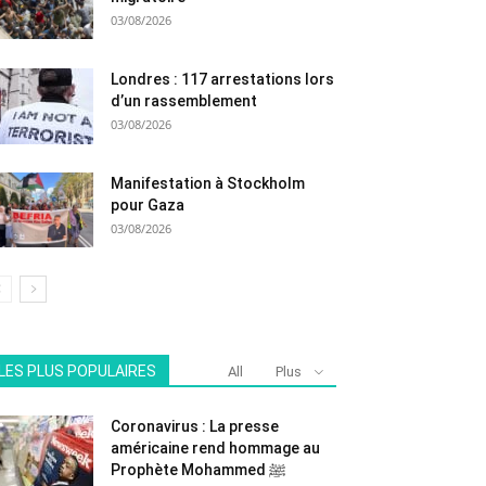
03/08/2026
Londres : 117 arrestations lors
d’un rassemblement
03/08/2026
Manifestation à Stockholm
pour Gaza
03/08/2026
LES PLUS POPULAIRES
All
Plus
Coronavirus : La presse
américaine rend hommage au
Prophète Mohammed ﷺ