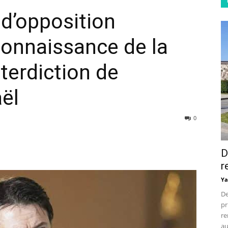
s d’opposition
econnaissance de la
nterdiction de
aël
0
D
r
Ya
De
pr
re
au