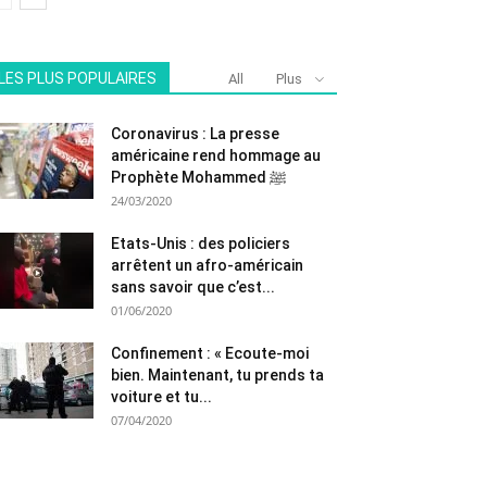
LES PLUS POPULAIRES
All
Plus
Coronavirus : La presse
américaine rend hommage au
Prophète Mohammed ﷺ
24/03/2020
Etats-Unis : des policiers
arrêtent un afro-américain
sans savoir que c’est...
01/06/2020
Confinement : « Ecoute-moi
bien. Maintenant, tu prends ta
voiture et tu...
07/04/2020