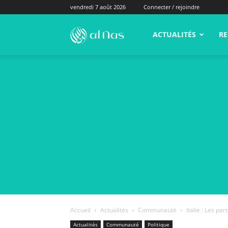
vendredi 7 août 2026
Connecter / rejoindre
alNas.fr
ACTUALITÉS
RE
Accueil
Actualités
Communauté
Italie : Les pa
Actualités
Communauté
Politique