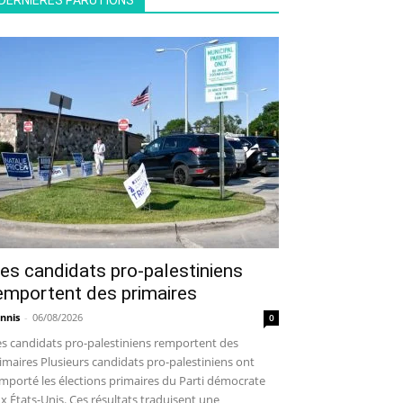
DERNIÈRES PARUTIONS
es candidats pro-palestiniens
emportent des primaires
nnis
-
06/08/2026
0
s candidats pro-palestiniens remportent des
imaires Plusieurs candidats pro-palestiniens ont
mporté les élections primaires du Parti démocrate
x États-Unis. Ces résultats traduisent une