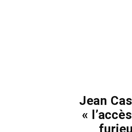
Jean Cas
« l’accè
furie