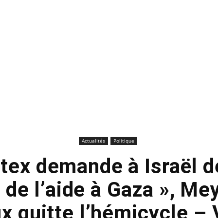
Actualités
Politique
tex demande à Israël de
s de l’aide à Gaza », Me
ux quitte l’hémicycle –