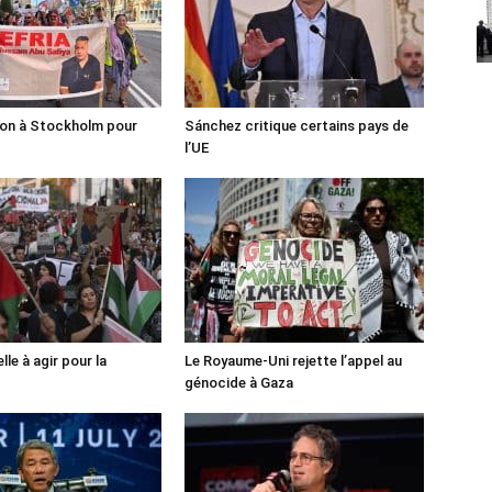
ion à Stockholm pour
Sánchez critique certains pays de
l’UE
lle à agir pour la
Le Royaume-Uni rejette l’appel au
génocide à Gaza