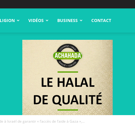
LIGION
VIDÉOS
BUSINESS
CONTACT
à Israël de garantir « l’accès de l’aide à Gaza »,...