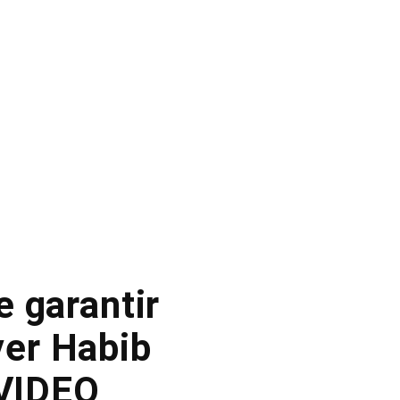
 garantir
yer Habib
 VIDEO