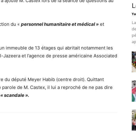
, a ajouté M. Castex lors de la séance de questions au
L
Ya
La
ction du «
personnel humanitaire et médical »
et
de
pé
ap
 un immeuble de 13 étages qui abritait notamment les
Al-Jazeera et l’agence de presse américaine Associated
re du député Meyer Habib (centre droit). Quittant
de parole de M. Castex, il lui a reproché de ne pas dire
u
« scandale ».