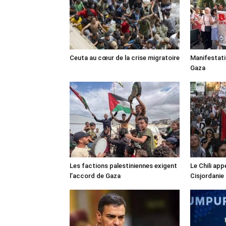
Ceuta au cœur de la crise migratoire
Manifestat
Gaza
Les factions palestiniennes exigent
Le Chili appe
l’accord de Gaza
Cisjordanie