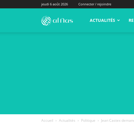
jeudi 6 août 2026
Connecter / rejoindre
alNas.fr
ACTUALITÉS
RE
Accueil
Actualités
Politique
Jean Castex demande 