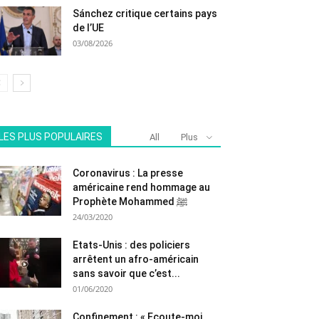
Sánchez critique certains pays
de l’UE
03/08/2026
LES PLUS POPULAIRES
All
Plus
Coronavirus : La presse
américaine rend hommage au
Prophète Mohammed ﷺ
24/03/2020
Etats-Unis : des policiers
arrêtent un afro-américain
sans savoir que c’est...
01/06/2020
Confinement : « Ecoute-moi