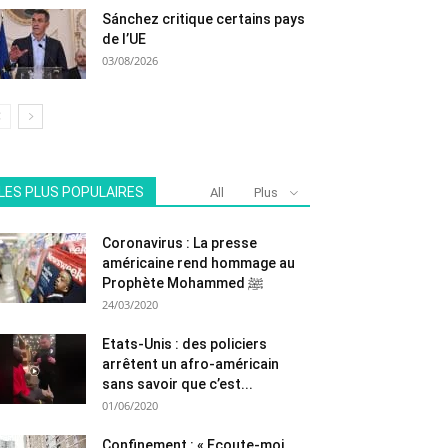
Sánchez critique certains pays
de l’UE
03/08/2026
LES PLUS POPULAIRES
All
Plus
Coronavirus : La presse
américaine rend hommage au
Prophète Mohammed ﷺ
24/03/2020
Etats-Unis : des policiers
arrêtent un afro-américain
sans savoir que c’est...
01/06/2020
Confinement : « Ecoute-moi