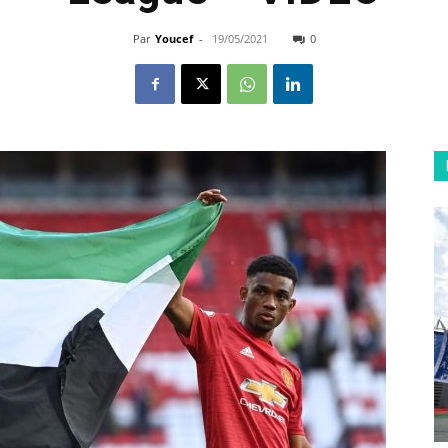
Par
Youcef
-
19/05/2021
0