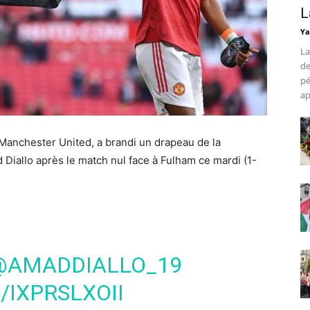
L
Ya
La
de
pé
ap
e Manchester United, a brandi un drapeau de la
 Diallo après le match nul face à Fulham ce mardi (1-
@AMADDIALLO_19
/IXPRSLXOII