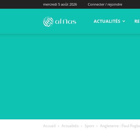
mercredi 5 août 2026
Connecter / rejoindre
alNas.fr
ACTUALITÉS
RE
Accueil
Actualités
Sport
Angleterre : Paul Pogba