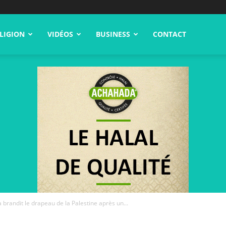
LIGION
VIDÉOS
BUSINESS
CONTACT
 brandit le drapeau de la Palestine après un...