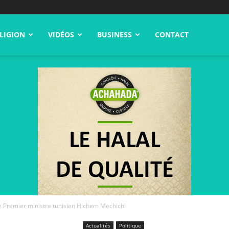
LIGION
VIDÉOS
BUSINESS
CONTACT
le Premier ministre tunisien Hichem Mechichi
Actualités
Politique