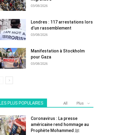
03/08/2026
Londres : 117 arrestations lors
d’un rassemblement
03/08/2026
Manifestation à Stockholm
pour Gaza
03/08/2026
LES PLUS POPULAIRES
All
Plus
Coronavirus : La presse
américaine rend hommage au
Prophète Mohammed ﷺ