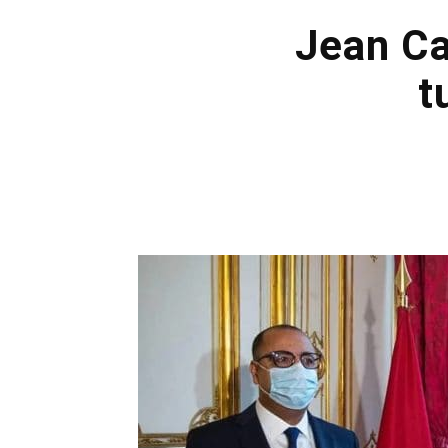
Jean Ca
t