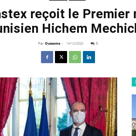
stex reçoit le Premier 
unisien Hichem Mechic
Par
Oussama
-
14/12/2020
0