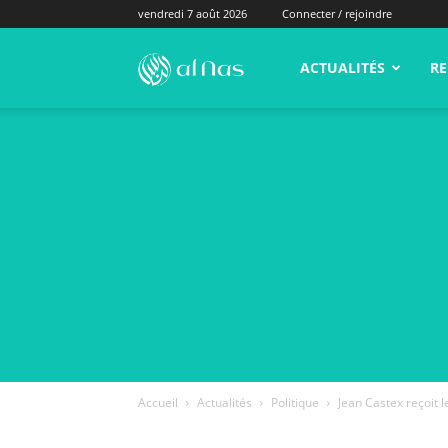
vendredi 7 août 2026
Connecter / rejoindre
alNas.fr
ACTUALITÉS
RE
Accueil
Actualités
Politique
Jean Castex reçoit 