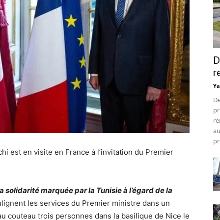
D
r
Ya
De
pr
re
au
pr
i est en visite en France à l’invitation du Premier
 la solidarité marquée par la
Tunisie
à l’égard de la
ulignent les services du Premier ministre dans un
u couteau trois personnes dans la basilique de Nice le