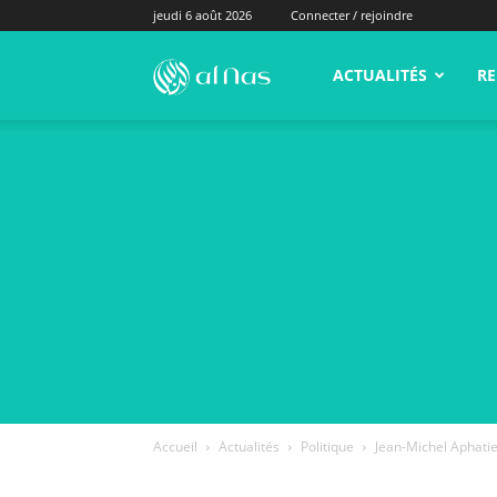
jeudi 6 août 2026
Connecter / rejoindre
alNas.fr
ACTUALITÉS
RE
Accueil
Actualités
Politique
Jean-Michel Aphatie 