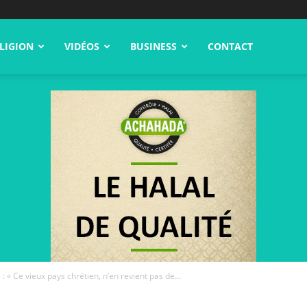
LIGION
VIDÉOS
BUSINESS
CONTACT
: « Ce vieux pays chrétien, n’en revient pas de...