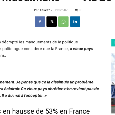
Par
Youcef
-
19/02/2021
0
 a décrypté les manquements de la politique
e politologue considère que la France,
« vieux pays
ns.
ement. Je pense que ce la dissimule un problème
dra éclaircir. Ce vieux pays chrétien n’en revient pas de
Il a du mal à l’accepter. »
s en hausse de 53% en France