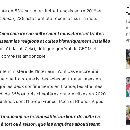
L
é de 53% sur le territoire français entre 2019 et
Ya
usulman
, 235 actes ont été recensés sur l’année.
La
de
’exercice de son culte soient considérés et traités
pé
ap
ssent les religions et cultes historiquement installés
é, Abdallah Zekri, délégué général du CFCM et
e contre l’Islamophobie.
ar le ministère de l’Intérieur, n’ont pas encore été
ique que trois-quarts des actes anti-musulmans en
gré les deux confinements en France, les atteintes
di de 35% et trois cimetières ont été ciblés en 2020
ouchées sont l’Ile-de-France, Paca et Rhône- Alpes.
car beaucoup de responsables de lieux de culte ne
 à tort ou à raison, que les enquêtes aboutissent