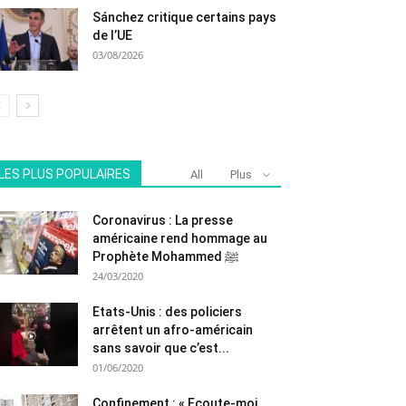
Sánchez critique certains pays
de l’UE
03/08/2026
LES PLUS POPULAIRES
All
Plus
Coronavirus : La presse
américaine rend hommage au
Prophète Mohammed ﷺ
24/03/2020
Etats-Unis : des policiers
arrêtent un afro-américain
sans savoir que c’est...
01/06/2020
Confinement : « Ecoute-moi