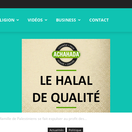
LIGION
VIDÉOS
BUSINESS
CONTACT
famille de Palestiniens se fait expulser au profit des...
Actualités
Politique