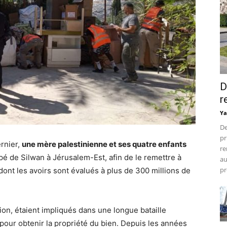
D
r
Ya
De
pr
ernier,
une mère palestinienne et ses quatre enfants
re
pé de Silwan à Jérusalem-Est, afin de le remettre à
au
pr
dont les avoirs sont évalués à plus de 300 millions de
ion, étaient impliqués dans une longue bataille
 pour obtenir la propriété du bien. Depuis les années