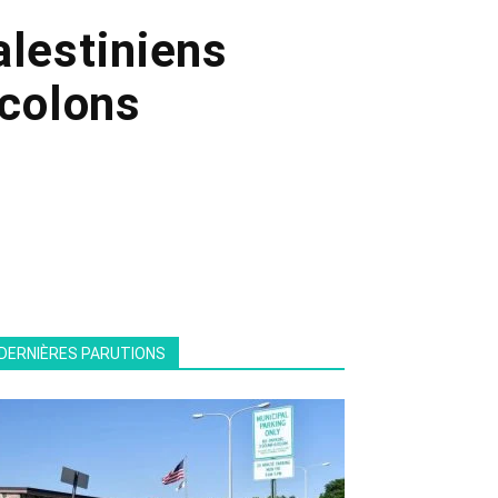
alestiniens
 colons
DERNIÈRES PARUTIONS