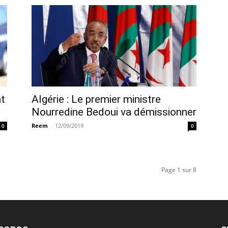
nt
Algérie : Le premier ministre
Nourredine Bedoui va démissionner
Reem
-
12/09/2019
0
0
Page 1 sur 8