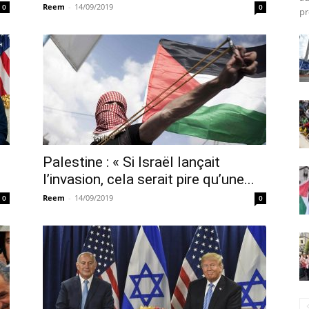
Reem
-
14/09/2019
0
0
pr
Palestine : « Si Israël lançait
l’invasion, cela serait pire qu’une...
Reem
-
14/09/2019
0
0