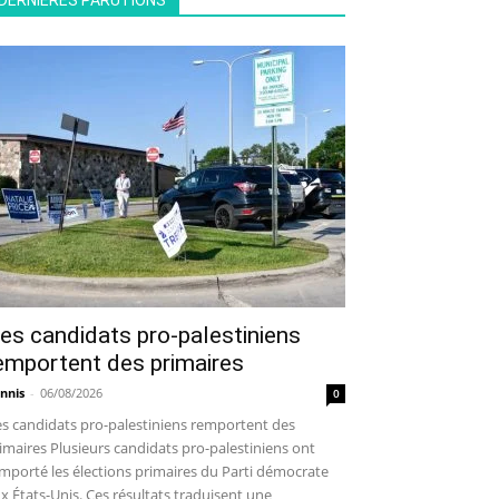
DERNIÈRES PARUTIONS
es candidats pro-palestiniens
emportent des primaires
nnis
-
06/08/2026
0
s candidats pro-palestiniens remportent des
imaires Plusieurs candidats pro-palestiniens ont
mporté les élections primaires du Parti démocrate
x États-Unis. Ces résultats traduisent une