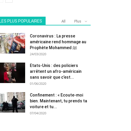
LES PLUS POPULAIRES
All
Plus
Coronavirus : La presse
américaine rend hommage au
Prophète Mohammed ﷺ
24/03/2020
Etats-Unis : des policiers
arrêtent un afro-américain
sans savoir que c’est...
01/06/2020
Confinement : « Ecoute-moi
bien. Maintenant, tu prends ta
voiture et tu...
07/04/2020