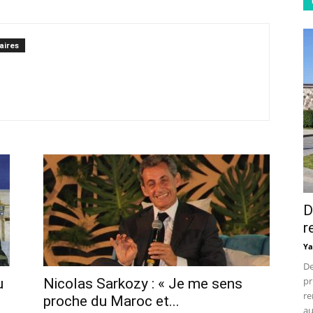
aires
D
r
Ya
De
pr
u
Nicolas Sarkozy : « Je me sens
re
proche du Maroc et...
au