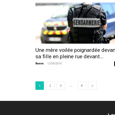
Une mère voilée poignardée deva
sa fille en pleine rue devant...
Reem
-
12/09/2019
...
1
2
3
8