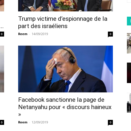
Trump victime d’espionnage de la
..
part des israéliens
Reem
-
14/09/2019
0
0
Facebook sanctionne la page de
Netanyahu pour « discours haineux
»
Reem
-
12/09/2019
0
0