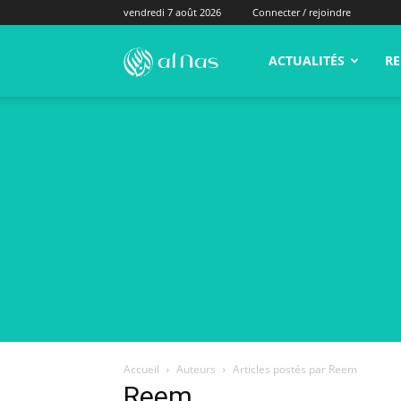
vendredi 7 août 2026
Connecter / rejoindre
alNas.fr
ACTUALITÉS
RE
Accueil
Auteurs
Articles postés par Reem
Reem