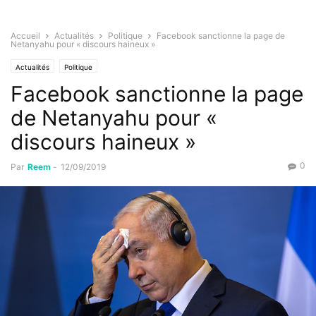
Accueil
Actualités
Politique
Facebook sanctionne la page de
Netanyahu pour « discours haineux »
Actualités
Politique
Facebook sanctionne la page
de Netanyahu pour «
discours haineux »
0
Par
Reem
-
12/09/2019