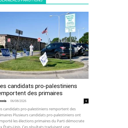
DERNIÈRES PARUTIONS
es candidats pro-palestiniens
emportent des primaires
nnis
-
06/08/2026
0
s candidats pro-palestiniens remportent des
imaires Plusieurs candidats pro-palestiniens ont
mporté les élections primaires du Parti démocrate
x États-Unis. Ces résultats traduisent une