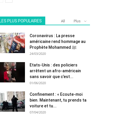
LES PLUS POPULAIRES
All
Plus
Coronavirus : La presse
américaine rend hommage au
Prophète Mohammed ﷺ
24/03/2020
Etats-Unis : des policiers
arrêtent un afro-américain
sans savoir que c’est...
01/06/2020
Confinement : « Ecoute-moi
bien. Maintenant, tu prends ta
voiture et tu...
07/04/2020