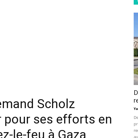
D
lemand Scholz
r
Ya
 pour ses efforts en
De
pr
ez-le-feu à Gaza
re
au