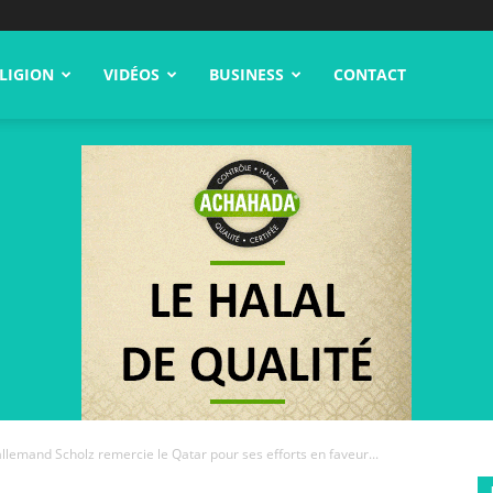
LIGION
VIDÉOS
BUSINESS
CONTACT
allemand Scholz remercie le Qatar pour ses efforts en faveur...