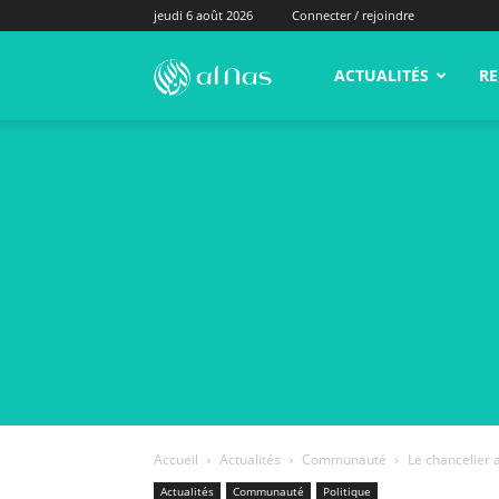
jeudi 6 août 2026
Connecter / rejoindre
alNas.fr
ACTUALITÉS
RE
Accueil
Actualités
Communauté
Le chancelier 
Actualités
Communauté
Politique