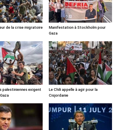
ur de la crise migratoire
Manifestation à Stockholm pour
Gaza
s palestiniennes exigent
Le Chili appelle à agir pour la
 Gaza
Cisjordanie