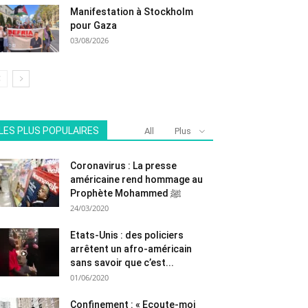
Manifestation à Stockholm
pour Gaza
03/08/2026
LES PLUS POPULAIRES
All
Plus
Coronavirus : La presse
américaine rend hommage au
Prophète Mohammed ﷺ
24/03/2020
Etats-Unis : des policiers
arrêtent un afro-américain
sans savoir que c’est...
01/06/2020
Confinement : « Ecoute-moi