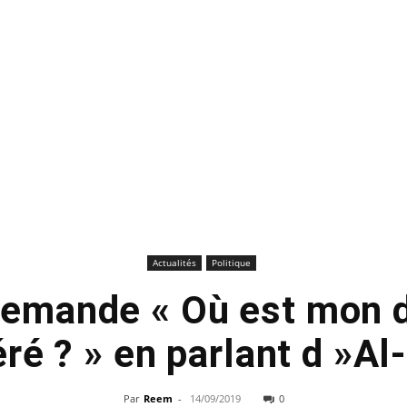
Actualités
Politique
emande « Où est mon d
ré ? » en parlant d »Al
Par
Reem
-
14/09/2019
0