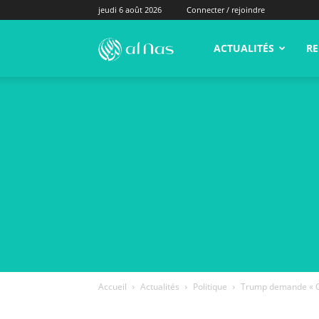
jeudi 6 août 2026
Connecter / rejoindre
alNas.fr
ACTUALITÉS
RE
Accueil
Actualités
Politique
Trump demande « Où 