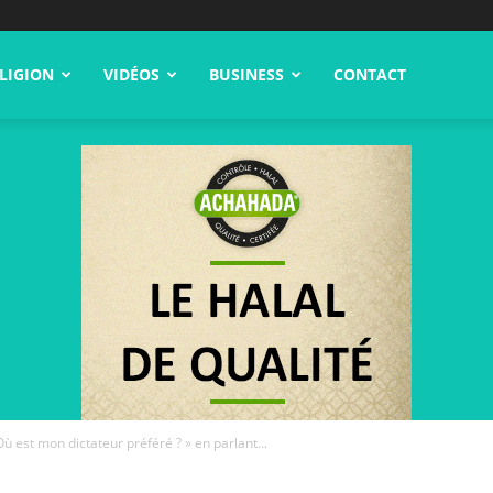
LIGION
VIDÉOS
BUSINESS
CONTACT
est mon dictateur préféré ? » en parlant...