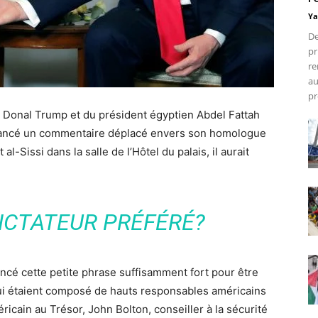
Ya
De
pr
re
au
pr
n Donal Trump et du président égyptien Abdel Fattah
 a lancé un commentaire déplacé envers son homologue
al-Sissi dans la salle de l’Hôtel du palais, il aurait
ICTATEUR PRÉFÉRÉ?
ancé cette petite phrase suffisamment fort pour être
i étaient composé de hauts responsables américains
icain au Trésor, John Bolton, conseiller à la sécurité