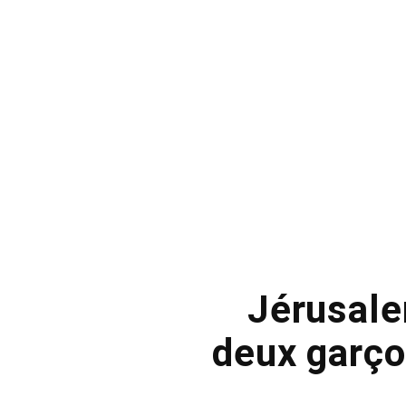
Jérusalem
deux garço