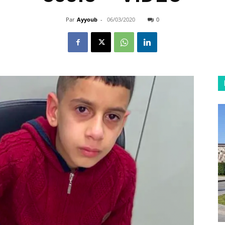
Par
Ayyoub
-
06/03/2020
0