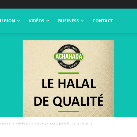
LIGION
VIDÉOS
BUSINESS
CONTACT
e israélienne tire sur deux garçons palestiniens dans la...