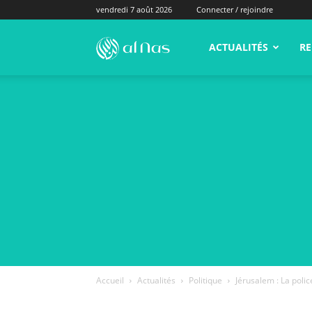
vendredi 7 août 2026
Connecter / rejoindre
alNas.fr
ACTUALITÉS
RE
Accueil
Actualités
Politique
Jérusalem : La polic