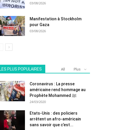
03/08/2026
Manifestation à Stockholm
pour Gaza
03/08/2026
LES PLUS POPULAIRES
All
Plus
Coronavirus : La presse
américaine rend hommage au
Prophète Mohammed ﷺ
24/03/2020
Etats-Unis : des policiers
arrêtent un afro-américain
sans savoir que c’est...