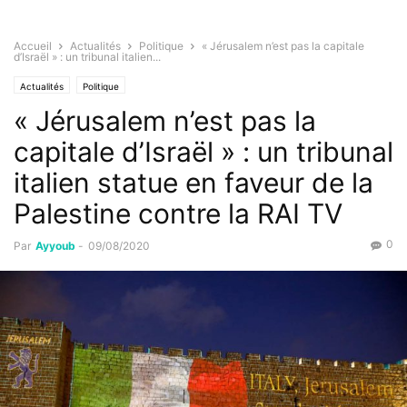
Accueil
Actualités
Politique
« Jérusalem n’est pas la capitale
d’Israël » : un tribunal italien...
Actualités
Politique
« Jérusalem n’est pas la
capitale d’Israël » : un tribunal
italien statue en faveur de la
Palestine contre la RAI TV
0
Par
Ayyoub
-
09/08/2020