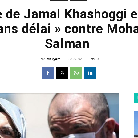
e de Jamal Khashoggi e
sans délai » contre Mo
Salman
Par
Maryam
-
02/03/2021
0