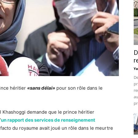
D
r
Ya
De
pr
ince héritier
«sans délai»
pour son rôle dans le
re
au
pr
al Khashoggi demande que le prince héritier
’
un rapport des services de renseignement
 facto du royaume avait joué un rôle dans le meurtre