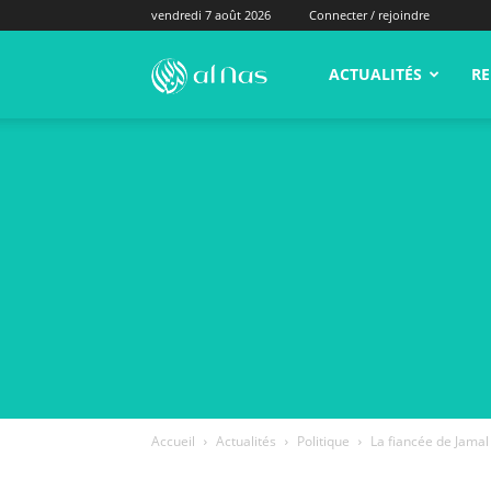
vendredi 7 août 2026
Connecter / rejoindre
alNas.fr
ACTUALITÉS
RE
Accueil
Actualités
Politique
La fiancée de Jamal