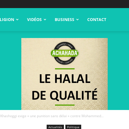
LIGION
VIDÉOS
BUSINESS
CONTACT
 Khashoggi exige « une punition sans délai » contre Mohammed...
Actualités
Politique