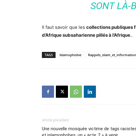
SONT LÀ-B
Il faut savoir que les
collections publiques 
d’Afrique subsaharienne pillés à l’Afrique
..
TAGS
Islamophobie
Rappels_islam_et_information
Article précédent
Une nouvelle mosquée victime de tags raciste
et islamophobes, un « acte 2 » à venir