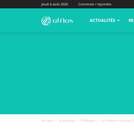
jeudi 6 août 2026
Connecter / rejoindre
alNas.fr
ACTUALITÉS
RE
Accueil
Actualités
Politique
La France rend au S