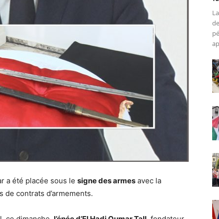
La
de
pé
ap
ar a été placée sous le
signe des armes
avec la
es de contrats d’armements.
l, ce dimanche,
l’épée d’El Hadj Oumar Tall
, fondateur