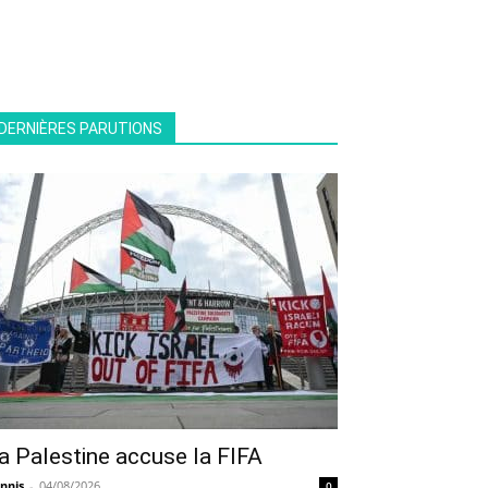
DERNIÈRES PARUTIONS
a Palestine accuse la FIFA
nnis
-
04/08/2026
0