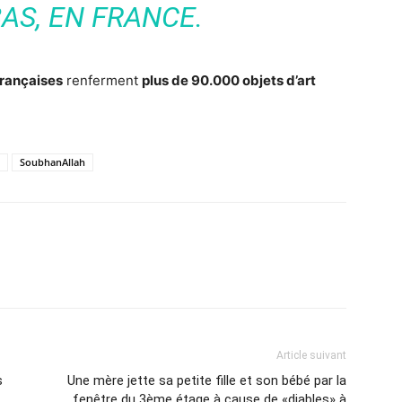
AS, EN FRANCE.
françaises
renferment
plus de 90.000 objets d’art
SoubhanAllah
Article suivant
s
Une mère jette sa petite fille et son bébé par la
fenêtre du 3ème étage à cause de «diables» à