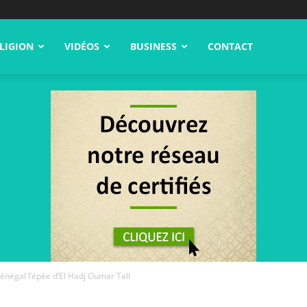
LIGION
VIDÉOS
BUSINESS
CONTACT
énégal l’épée d’El Hadj Oumar Tall