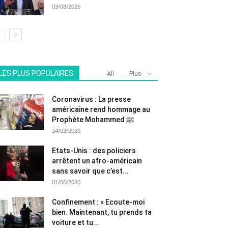
03/08/2026
LES PLUS POPULAIRES
All
Plus
Coronavirus : La presse
américaine rend hommage au
Prophète Mohammed ﷺ
24/03/2020
Etats-Unis : des policiers
arrêtent un afro-américain
sans savoir que c’est...
01/06/2020
Confinement : « Ecoute-moi
bien. Maintenant, tu prends ta
voiture et tu...