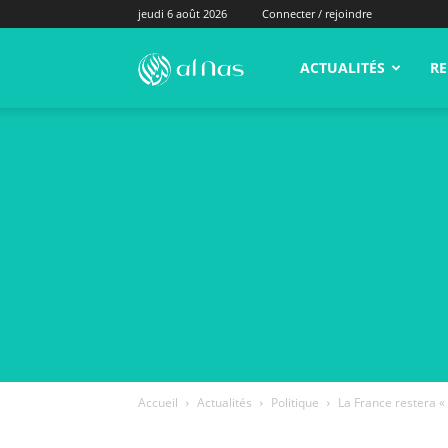
jeudi 6 août 2026
Connecter / rejoindre
alNas.fr
ACTUALITÉS
RE
Accueil
Actualités
Politique
La France restera «