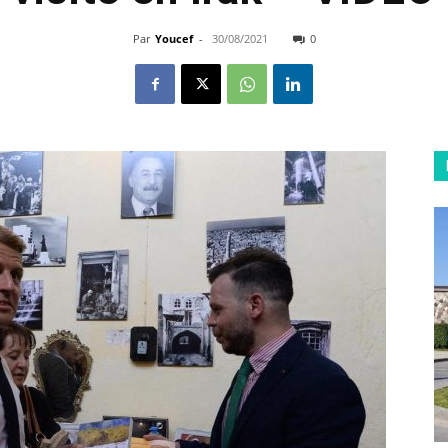
Par
Youcef
-
30/08/2021
0