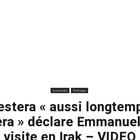
Actualités
Politique
estera « aussi longtemp
ra » déclare Emmanue
visite en Irak – VIDEO