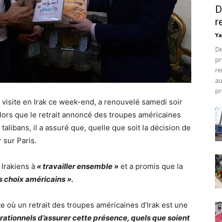
D
r
Ya
De
pr
re
au
pr
visite en Irak ce week-end, a renouvelé samedi soir
ors que le retrait annoncé des troupes américaines
talibans, il a assuré que, quelle que soit la décision de
 sur Paris.
 Irakiens à
« travailler ensemble »
et a promis que la
s choix américains ».
e où un retrait des troupes américaines d’Irak est une
rationnels d’assurer cette présence, quels que soient