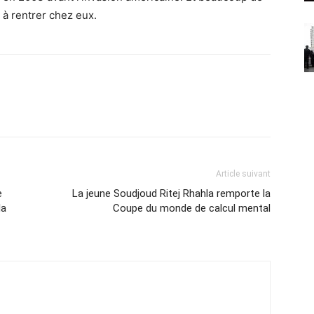
t à rentrer chez eux.
Article suivant
e
La jeune Soudjoud Ritej Rhahla remporte la
la
Coupe du monde de calcul mental