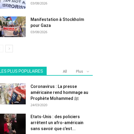
03/08/2026
Manifestation à Stockholm
pour Gaza
03/08/2026
LES PLUS POPULAIRES
All
Plus
Coronavirus : La presse
américaine rend hommage au
Prophète Mohammed ﷺ
24/03/2020
Etats-Unis : des policiers
arrêtent un afro-américain
sans savoir que c’est...