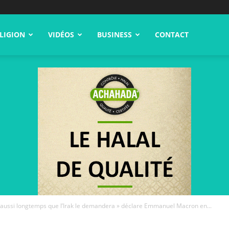
LIGION
VIDÉOS
BUSINESS
CONTACT
 aussi longtemps que l’Irak le demandera » déclare Emmanuel Macron en...