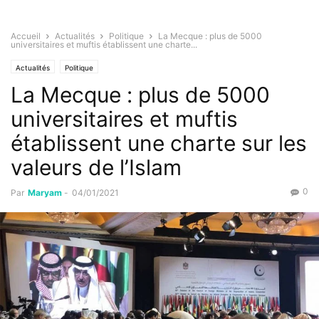
Accueil
Actualités
Politique
La Mecque : plus de 5000
universitaires et muftis établissent une charte...
Actualités
Politique
La Mecque : plus de 5000
universitaires et muftis
établissent une charte sur les
valeurs de l’Islam
0
Par
Maryam
-
04/01/2021