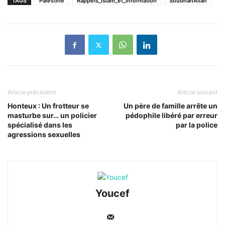
TAGS
Palestine
Rappels_islam_et_information
SoubhanAllah
Article précédent
Article suivant
Honteux : Un frotteur se
Un père de famille arrête un
masturbe sur… un policier
pédophile libéré par erreur
spécialisé dans les
par la police
agressions sexuelles
Youcef