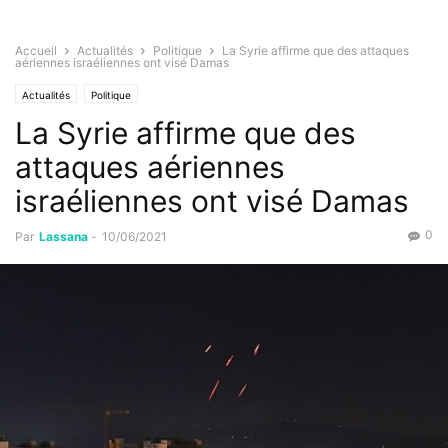
Accueil
Actualités
Politique
La Syrie affirme que des attaques
aériennes israéliennes ont visé Damas
Actualités
Politique
La Syrie affirme que des
attaques aériennes
israéliennes ont visé Damas
0
Par
Lassana
-
10/06/2021