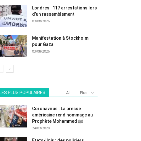
Londres : 117 arrestations lors
d’un rassemblement
03/08/2026
Manifestation à Stockholm
pour Gaza
03/08/2026
LES PLUS POPULAIRES
All
Plus
Coronavirus : La presse
américaine rend hommage au
Prophète Mohammed ﷺ
24/03/2020
Etats-Unis : des policiers