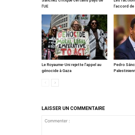
Sánchez critique certains pays de
Les faction
l’UE
l’accord de
Le Royaume-Uni rejette l’appel au
Pedro Sánch
génocide à Gaza
Palestinien
LAISSER UN COMMENTAIRE