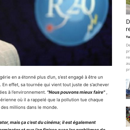
D
r
Ya
De
pr
re
au
pr
gérie en a étonné plus d’un, s’est engagé à être un
 En effet, sa tournée qui vient tout juste de s’achever
iées à l’environnement.
"Nous pouvons mieux faire"
,
lgérienne où il a rappelé que la pollution tue chaque
 des millions dans le monde.
or, mais ça c’est du cinéma; il est également
Terminator et que j’en finisse avec les problèmes de