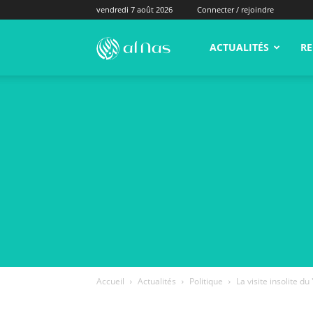
vendredi 7 août 2026
Connecter / rejoindre
alNas.fr
ACTUALITÉS
RE
Accueil
Actualités
Politique
La visite insolite d