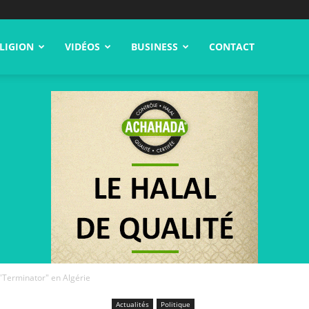
LIGION
VIDÉOS
BUSINESS
CONTACT
u "Terminator" en Algérie
Actualités
Politique