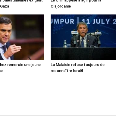
s palestiniennes exigent
Le Chili appelle à agir pour la
 Gaza
Cisjordanie
ez remercie une jeune
La Malaisie refuse toujours de
ne
reconnaître Israël