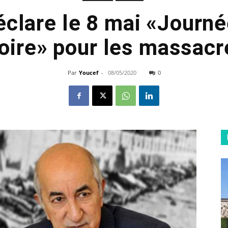
déclare le 8 mai «Journé
oire» pour les massacr
Par
Youcef
-
08/05/2020
0