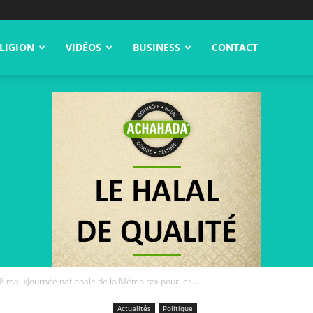
LIGION
VIDÉOS
BUSINESS
CONTACT
 8 mai «Journée nationale de la Mémoire» pour les...
Actualités
Politique