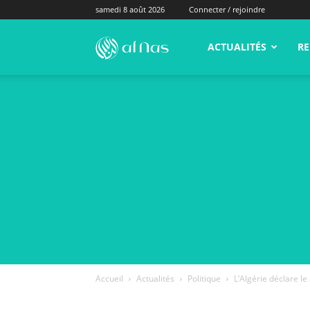
samedi 8 août 2026
Connecter / rejoindre
alNas.fr
ACTUALITÉS
RE
Accueil
Actualités
Politique
L’Algérie déclare le