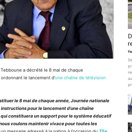
D
r
Ya
De
pr
d Tebboune a décrété le 8 mai de chaque
re
, ordonnant le lancement d’
une chaîne de télévision
au
pr
’instituer le 8 mai de chaque année, Journée nationale
 instructions pour le lancement d’une chaîne
, qui constituera un support pour le système éducatif
nous voulons maintenir vivace pour toutes les
s un
message adressé à la nation à l’occasion du
75e