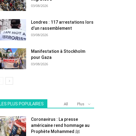
03/08/2026
Londres : 117 arrestations lors
d’un rassemblement
03/08/2026
Manifestation à Stockholm
pour Gaza
03/08/2026
LES PLUS POPULAIRES
All
Plus
Coronavirus : La presse
américaine rend hommage au
Prophète Mohammed ﷺ