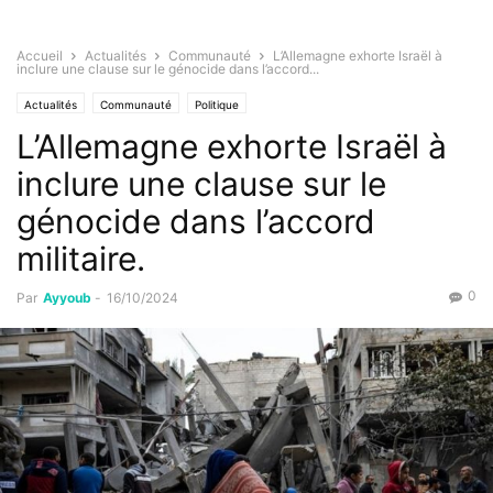
Accueil
Actualités
Communauté
L’Allemagne exhorte Israël à
inclure une clause sur le génocide dans l’accord...
Actualités
Communauté
Politique
L’Allemagne exhorte Israël à
inclure une clause sur le
génocide dans l’accord
militaire.
0
Par
Ayyoub
-
16/10/2024