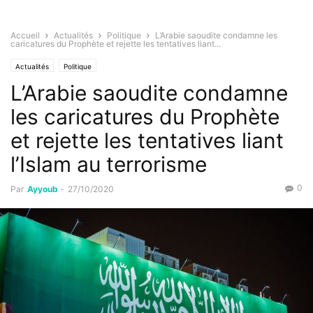
Accueil
Actualités
Politique
L’Arabie saoudite condamne les
caricatures du Prophète et rejette les tentatives liant...
Actualités
Politique
L’Arabie saoudite condamne
les caricatures du Prophète
et rejette les tentatives liant
l’Islam au terrorisme
0
Par
Ayyoub
-
27/10/2020