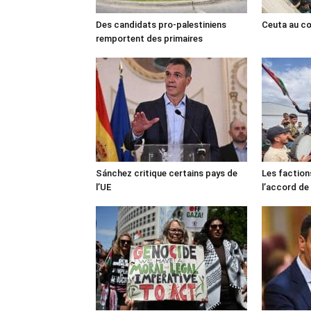
Des candidats pro-palestiniens
Ceuta au cœ
remportent des primaires
Sánchez critique certains pays de
Les faction
l’UE
l’accord de