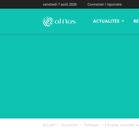
vendredi 7 août 2026
Connecter / rejoindre
alNas.fr
ACTUALITÉS
RE
Accueil
Actualités
Politique
L’Arabie saoudite l