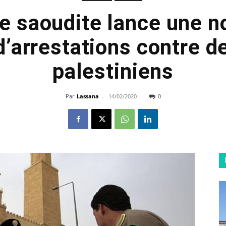
ie saoudite lance une n
’arrestations contre de
palestiniens
Par
Lassana
-
14/02/2020
0