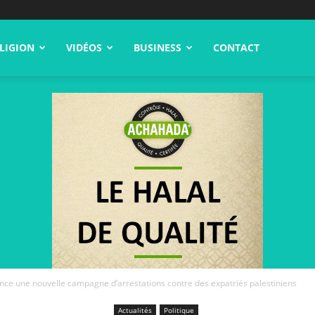
LIGION
VIDÉOS
BUSINESS
CONTACT
ance une nouvelle campagne d’arrestations contre des expatriés palestiniens
Actualités
Politique