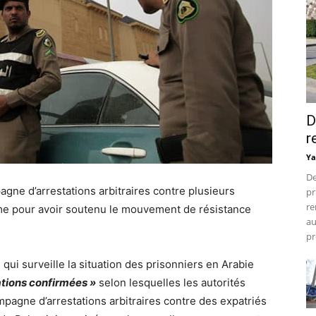
D
r
Ya
De
agne d’arrestations arbitraires contre plusieurs
pr
re
ume pour avoir soutenu le mouvement de résistance
au
pr
, qui surveille la situation des prisonniers en Arabie
ations confirmées »
selon lesquelles les autorités
pagne d’arrestations arbitraires contre des expatriés