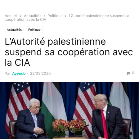
Accueil
Actualités
Politique
L’Autorité palestinienne suspend sa
coopération avec la CIA
Actualités
Politique
L’Autorité palestinienne
suspend sa coopération avec
la CIA
0
Par
Ayyoub
-
22/05/2020