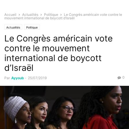
Accueil
Actualités
Politique
Le Congrès américain vote contre le
mouvement international de boycott d’Israël
Actualités
Politique
Le Congrès américain vote
contre le mouvement
international de boycott
d’Israël
0
Par
Ayyoub
-
25/07/2019