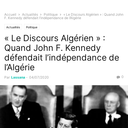
Accueil
Actualités
Politique
« Le Discours Algérien » : Quand John
F. Kennedy défendait l’indépendance de l’Algérie
Actualités
Politique
« Le Discours Algérien » :
Quand John F. Kennedy
défendait l’indépendance de
l’Algérie
0
Par
Lassana
-
04/07/2020