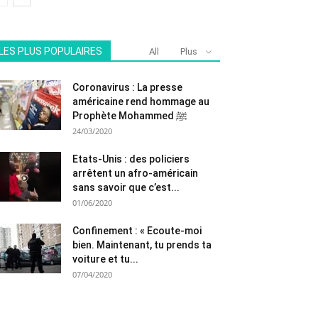
LES PLUS POPULAIRES
All
Plus
Coronavirus : La presse
américaine rend hommage au
Prophète Mohammed ﷺ
24/03/2020
Etats-Unis : des policiers
arrêtent un afro-américain
sans savoir que c’est...
01/06/2020
Confinement : « Ecoute-moi
bien. Maintenant, tu prends ta
voiture et tu...
07/04/2020