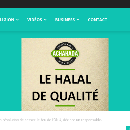
LIGION
VIDÉOS
BUSINESS
CONTACT
 résolution de cessez-le-feu de l’ONU, déclare un responsable.