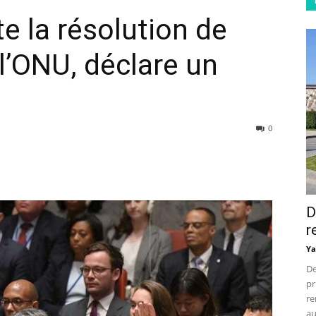
 la résolution de
l’ONU, déclare un
0
D
r
Ya
De
pr
re
au