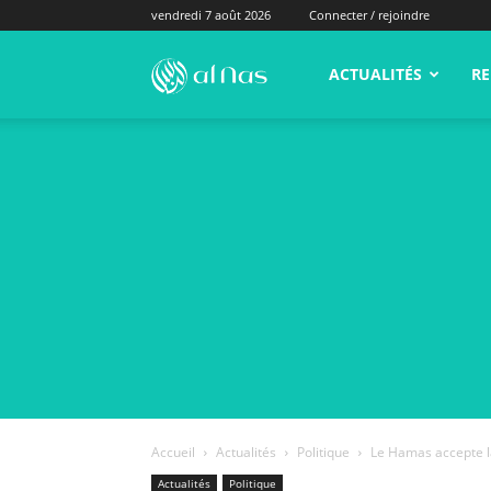
vendredi 7 août 2026
Connecter / rejoindre
alNas.fr
ACTUALITÉS
RE
Accueil
Actualités
Politique
Le Hamas accepte la
Actualités
Politique