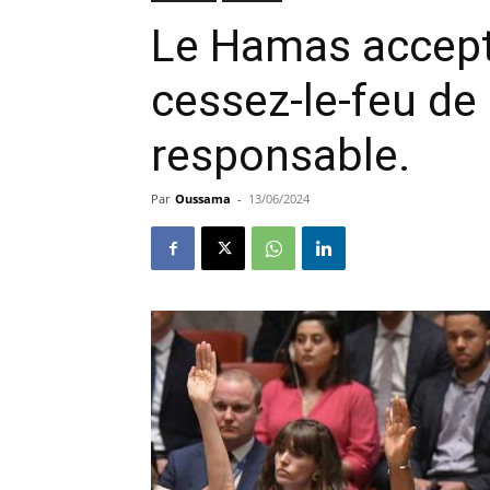
Le Hamas accepte
cessez-le-feu de 
responsable.
Par
Oussama
-
13/06/2024