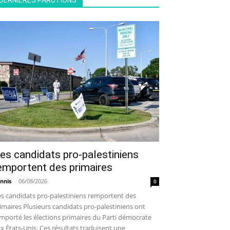
DERNIÈRES PARUTIONS
es candidats pro-palestiniens
emportent des primaires
nnis
-
06/08/2026
0
s candidats pro-palestiniens remportent des
imaires Plusieurs candidats pro-palestiniens ont
mporté les élections primaires du Parti démocrate
x États-Unis. Ces résultats traduisent une