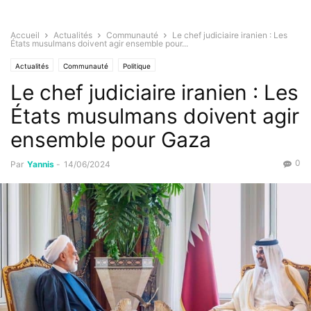
Accueil
Actualités
Communauté
Le chef judiciaire iranien : Les
États musulmans doivent agir ensemble pour...
Actualités
Communauté
Politique
Le chef judiciaire iranien : Les
États musulmans doivent agir
ensemble pour Gaza
0
Par
Yannis
-
14/06/2024