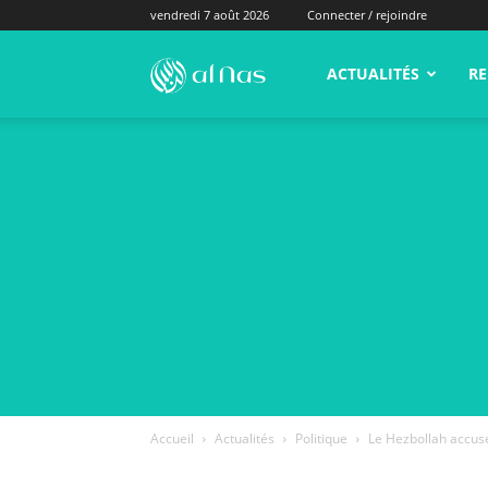
vendredi 7 août 2026
Connecter / rejoindre
alNas.fr
ACTUALITÉS
RE
Accueil
Actualités
Politique
Le Hezbollah accuse 