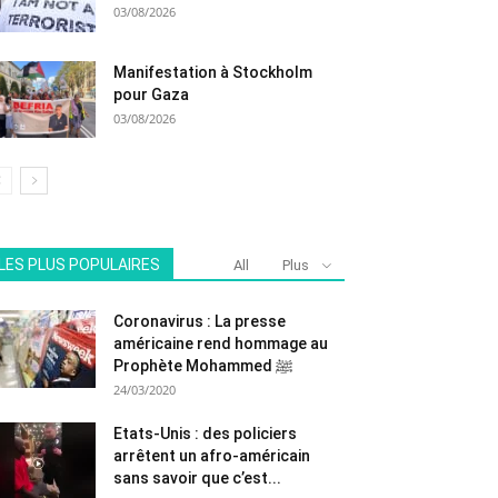
03/08/2026
Manifestation à Stockholm
pour Gaza
03/08/2026
LES PLUS POPULAIRES
All
Plus
Coronavirus : La presse
américaine rend hommage au
Prophète Mohammed ﷺ
24/03/2020
Etats-Unis : des policiers
arrêtent un afro-américain
sans savoir que c’est...