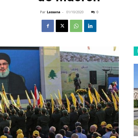
Par
Lassana
-
01/10/2020
0