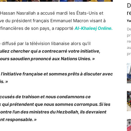
D
r
 Hassan Nasrallah a accusé mardi les États-Unis et
iative du président français Emmanuel Macron visant à
Ya
 financières de son pays, a rapporté
Al-Khaleej Online.
De
pr
re
diffusé par la télévision libanaise alors qu’il
au
uliez chercher qui a contrecarré votre initiative,
pr
cours saoudien prononcé aux Nations Unies. »
l’initiative française et sommes prêts à discuter avec
is. »
accusés de trahison et nous condamnons ce
 qui prétendent que nous sommes corrompus. Si les
ontre l’un des ministres du Hezbollah, ils devraient
nt responsable. »