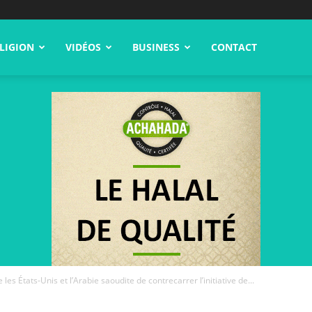
LIGION
VIDÉOS
BUSINESS
CONTACT
les États-Unis et l’Arabie saoudite de contrecarrer l’initiative de...