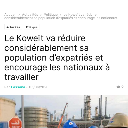
Accueil
Actualités
Politique
Le Koweït va réduire
considérablement sa population d’expatriés et encourage les nationaux...
Actualités
Politique
Le Koweït va réduire
considérablement sa
population d’expatriés et
encourage les nationaux à
travailler
0
Par
Lassana
-
05/06/2020