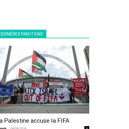
DERNIÈRES PARUTIONS
a Palestine accuse la FIFA
nnis
-
04/08/2026
0