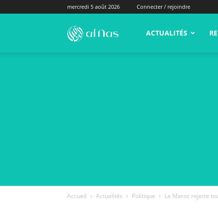
mercredi 5 août 2026
Connecter / rejoindre
alNas.fr
ACTUALITÉS
RE
Accueil
Actualités
Politique
Le Maroc rejette to