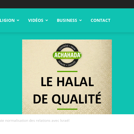
LIGION
VIDÉOS
BUSINESS
CONTACT
ute normalisation des relations avec Israël