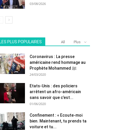
03/08/2026
LES PLUS POPULAIRES
All
Plus
Coronavirus : La presse
américaine rend hommage au
Prophète Mohammed ﷺ
24/03/2020
Etats-Unis : des policiers
arrêtent un afro-américain
sans savoir que c’est...
01/06/2020
Confinement : « Ecoute-moi
bien. Maintenant, tu prends ta
voiture et tu...