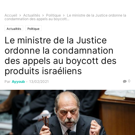
Accueil
Actualités
Politique
Le ministre de la Justice ordonne la
condamnation des appels au boycott...
Actualités
Politique
Le ministre de la Justice
ordonne la condamnation
des appels au boycott des
produits israéliens
0
Par
Ayyoub
-
13/02/2021