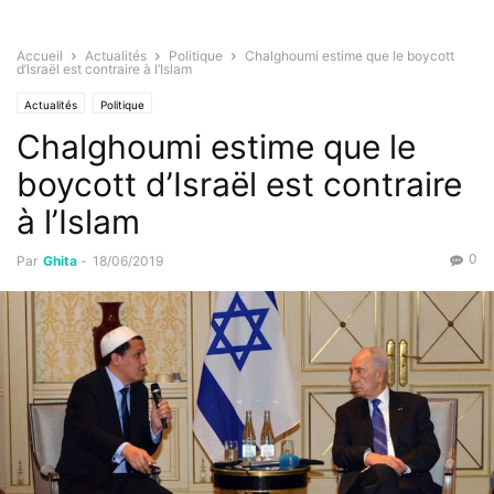
Accueil
Actualités
Politique
Chalghoumi estime que le boycott
d’Israël est contraire à l’Islam
Actualités
Politique
Chalghoumi estime que le
boycott d’Israël est contraire
à l’Islam
0
Par
Ghita
-
18/06/2019