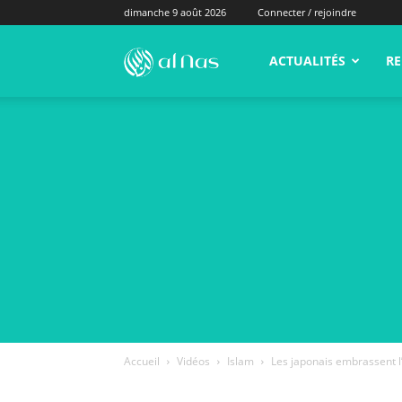
dimanche 9 août 2026
Connecter / rejoindre
alNas.fr
ACTUALITÉS
RE
Accueil
Vidéos
Islam
Les japonais embrassent 