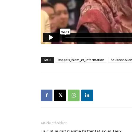
TAGS
Rappels_islam_et_information
SoubhanAlla
Article précédent
La CIA aurait planifié l’attentat sous faux