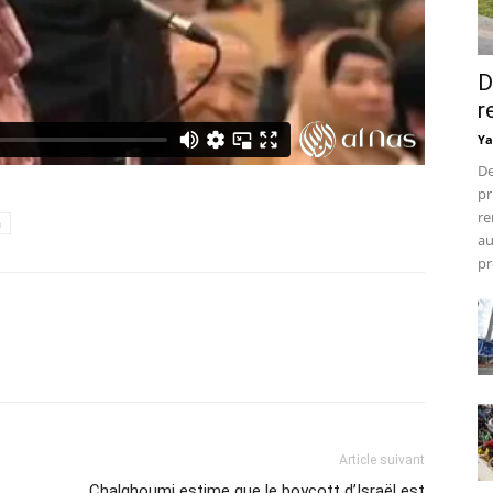
D
r
Ya
De
pr
re
h
au
pr
Article suivant
Chalghoumi estime que le boycott d’Israël est