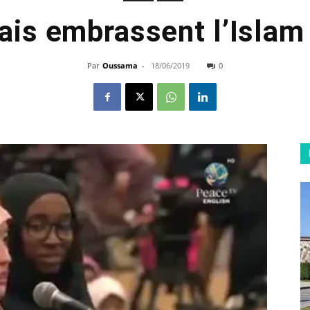
ais embrassent l’Isla
Par
Oussama
-
18/06/2019
0