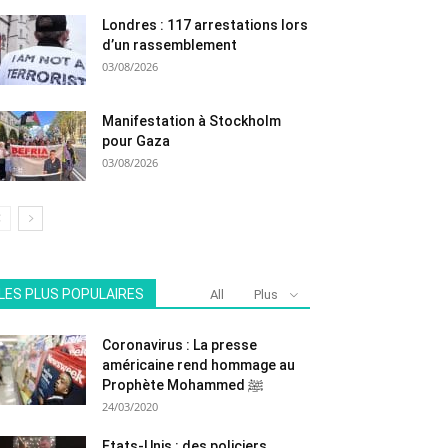
Londres : 117 arrestations lors
d’un rassemblement
03/08/2026
Manifestation à Stockholm
pour Gaza
03/08/2026
LES PLUS POPULAIRES
All
Plus
Coronavirus : La presse
américaine rend hommage au
Prophète Mohammed ﷺ
24/03/2020
Etats-Unis : des policiers