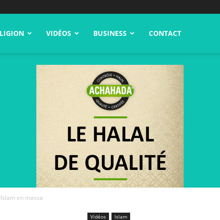
LIGION
VIDÉOS
BUSINESS
CONTACT
l’Islam en masse
Vidéos
Islam