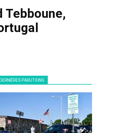
d Tebboune,
ortugal
DERNIÈRES PARUTIONS