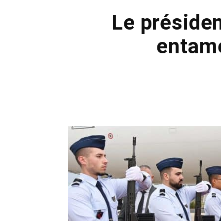
Le préside
entame