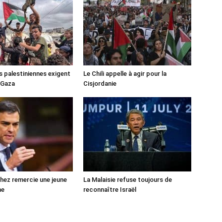
s palestiniennes exigent
Le Chili appelle à agir pour la
 Gaza
Cisjordanie
ez remercie une jeune
La Malaisie refuse toujours de
ne
reconnaître Israël