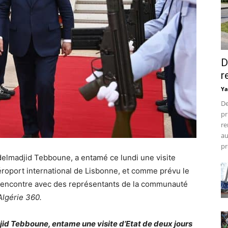
D
r
Ya
De
pr
re
au
pr
delmadjid Tebboune, a entamé ce lundi une visite
’aéroport international de Lisbonne, et comme prévu le
ne rencontre avec des représentants de la communauté
lgérie 360.
id Tebboune, entame une visite d’Etat de deux jours