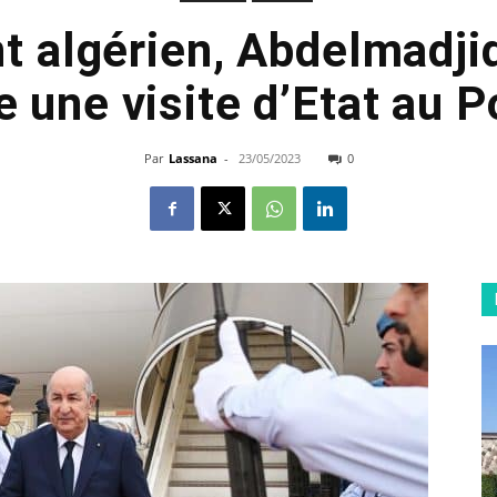
nt algérien, Abdelmadji
 une visite d’Etat au P
Par
Lassana
-
23/05/2023
0