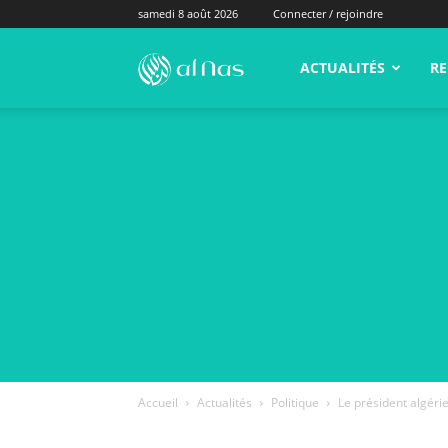
samedi 8 août 2026
Connecter / rejoindre
alNas.fr
ACTUALITÉS
RE
Accueil
Actualités
Politique
Le président algéri