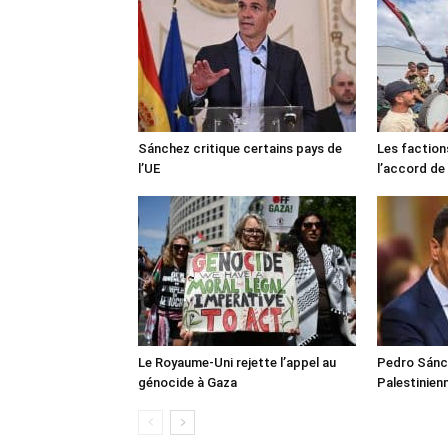
Sánchez critique certains pays de
Les faction
l’UE
l’accord de
Le Royaume-Uni rejette l’appel au
Pedro Sánch
génocide à Gaza
Palestinien