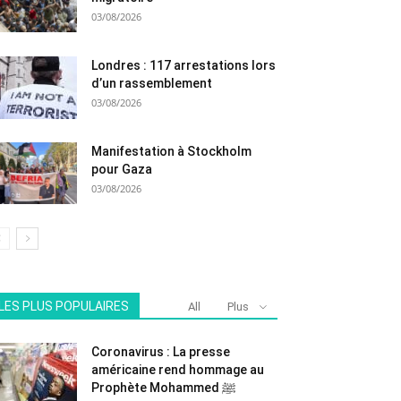
03/08/2026
Londres : 117 arrestations lors
d’un rassemblement
03/08/2026
Manifestation à Stockholm
pour Gaza
03/08/2026
LES PLUS POPULAIRES
All
Plus
Coronavirus : La presse
américaine rend hommage au
Prophète Mohammed ﷺ