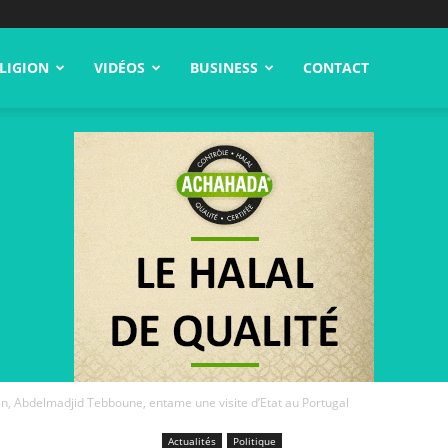
LIGION
VIDÉOS
BUSINESS
CONTACT
en, Abdelmadjid Tebboune, entame une visite d’Etat au Portugal
Actualités
Politique