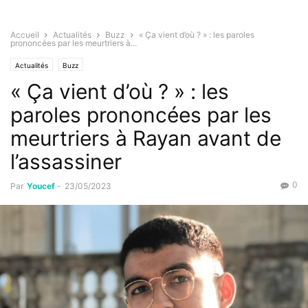
Accueil
Actualités
Buzz
« Ça vient d’où ? » : les paroles
prononcées par les meurtriers à...
Actualités
Buzz
« Ça vient d’où ? » : les
paroles prononcées par les
meurtriers à Rayan avant de
l’assassiner
0
Par
Youcef
-
23/05/2023