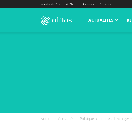
vendredi 7 août 2026
Connecter / rejoindre
alNas.fr
ACTUALITÉS
RE
Accueil
Actualités
Politique
Le président algér