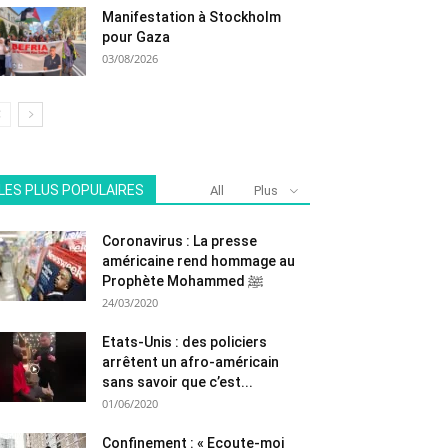
Manifestation à Stockholm
pour Gaza
03/08/2026
LES PLUS POPULAIRES
All
Plus
Coronavirus : La presse
américaine rend hommage au
Prophète Mohammed ﷺ
24/03/2020
Etats-Unis : des policiers
arrêtent un afro-américain
sans savoir que c’est...
01/06/2020
Confinement : « Ecoute-moi