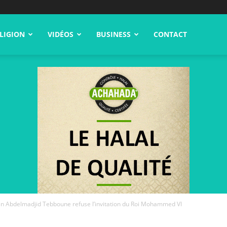
LIGION
VIDÉOS
BUSINESS
CONTACT
ien Abdelmadjid Tebboune refuse l’invitation du Roi Mohammed VI