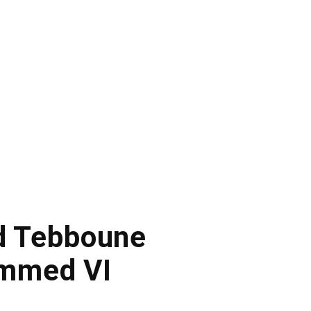
id Tebboune
ammed VI