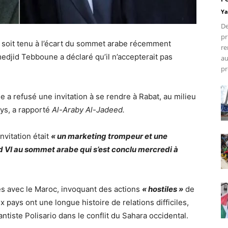
Ya
De
pr
soit tenu à l’écart du sommet arabe récemment
re
medjid Tebboune a déclaré qu’il n’accepterait pas
au
pr
a refusé une invitation à se rendre à Rabat, au milieu
ays, a rapporté
Al-Araby Al-Jadeed.
nvitation était
« un marketing trompeur et une
d VI au sommet arabe qui s’est conclu mercredi à
es avec le Maroc, invoquant des actions
« hostiles »
de
 pays ont une longue histoire de relations difficiles,
tiste Polisario dans le conflit du Sahara occidental.