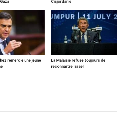
 Gaza
Cisjordanie
ez remercie une jeune
La Malaisie refuse toujours de
ne
reconnaître Israël