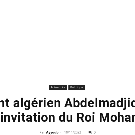
Actualités
Politique
nt algérien Abdelmadj
l’invitation du Roi Moh
Par
Ayyoub
-
10/11/2022
0